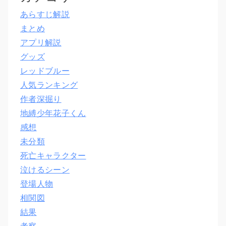
あらすじ解説
まとめ
アプリ解説
グッズ
レッドブルー
人気ランキング
作者深掘り
地縛少年花子くん
感想
未分類
死亡キャラクター
泣けるシーン
登場人物
相関図
結果