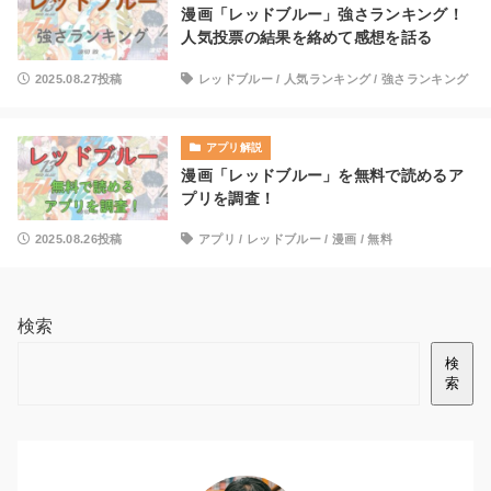
漫画「レッドブルー」強さランキング！
人気投票の結果を絡めて感想を話る
2025.08.27投稿
レッドブルー
/
人気ランキング
/
強さランキング
アプリ解説
漫画「レッドブルー」を無料で読めるア
プリを調査！
2025.08.26投稿
アプリ
/
レッドブルー
/
漫画
/
無料
検索
検
索