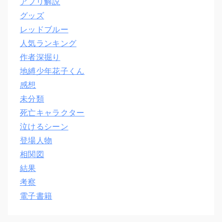
アプリ解説
グッズ
レッドブルー
人気ランキング
作者深掘り
地縛少年花子くん
感想
未分類
死亡キャラクター
泣けるシーン
登場人物
相関図
結果
考察
電子書籍