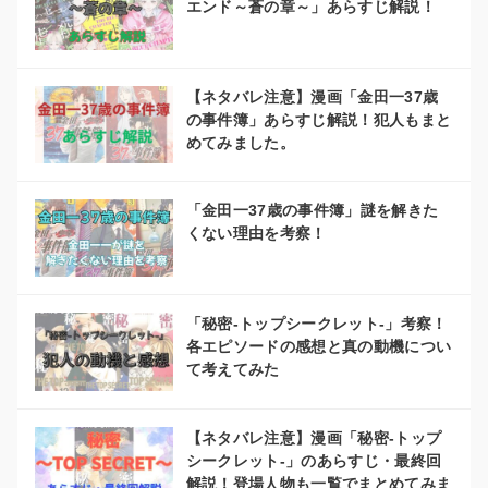
エンド～蒼の章～」あらすじ解説！
【ネタバレ注意】漫画「金田一37歳
の事件簿」あらすじ解説！犯人もまと
めてみました。
「金田一37歳の事件簿」謎を解きた
くない理由を考察！
「秘密-トップシークレット-」考察！
各エピソードの感想と真の動機につい
て考えてみた
【ネタバレ注意】漫画「秘密-トップ
シークレット-」のあらすじ・最終回
解説！登場人物も一覧でまとめてみま