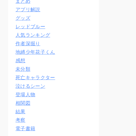
まとめ
アプリ解説
グッズ
レッドブルー
人気ランキング
作者深掘り
地縛少年花子くん
感想
未分類
死亡キャラクター
泣けるシーン
登場人物
相関図
結果
考察
電子書籍