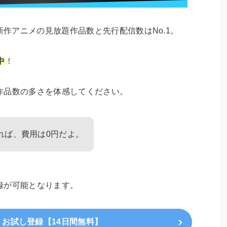
新作アニメの見放題作品数と先行配信数はNo.1。
中
！
作品数の多さを体感してください。
れば、費用は0円だよ。
録が可能となります。
V」お試し登録【14日間無料】