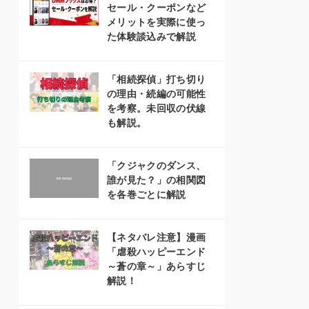
セール・クーポンなど
メリットを実際に使っ
た体験談込みで解説
「相続探偵」打ち切り
の理由・続編の可能性
を考察。未回収の伏線
も解説。
「クジャクのダンス、
誰が見た？」の相関図
を各巻ごとに解説
【ネタバレ注意】漫画
「虐殺ハッピーエンド
～蒼の章～」あらすじ
解説！