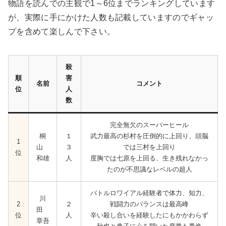
物語を読んでの主観で1～6位までランキングしています
が、実際に手にかけた人数も記載していますのでギャッ
プを含めて楽しんで下さい。
殺
順
害
名前
コメント
位
人
数
完全無欠のスーパーヒール
桐
１
武力最高の杉村を圧倒的に上回り、頭脳
1
山
３
では三村を上回り
位
和雄
人
度胸では七原を上回る、生き残れなかっ
たのが不思議なレベルの超人
バトルロワイアル経験者で体力、知力、
川
2
２
戦闘力のバランスは最高峰
田
位
人
辛い殺し合いを経験したにもかかわらず
章吾