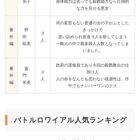
光子
身体能力は劣っても殺戮能力なら圧倒的
な力を見せる悪女
何の変哲もない普通の女の子がふとした
番
野
きっかけで
３
外
田
追い詰められ友達３人を殺してしまう
人
編
聡美
一般人の中で最多殺人人数となってしま
いました。
政府の諜報員であり今回の殺戮舞台の仕
番
嘉
２
掛け人
外
門
人
人の命をなんとも思わない残虐性は、作
編
米美
中でもナンバーワンのクズ
バトルロワイアル人気ランキング