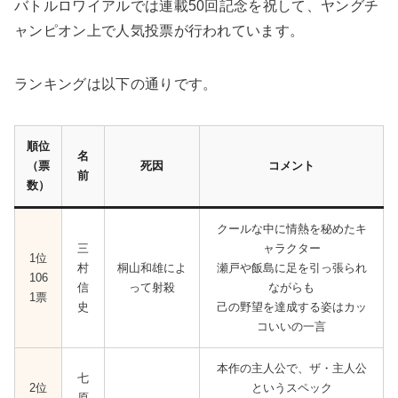
バトルロワイアルでは連載50回記念を祝して、ヤングチ
ャンピオン上で人気投票が行われています。
ランキングは以下の通りです。
順位
名
（票
死因
コメント
前
数）
クールな中に情熱を秘めたキ
三
ャラクター
1位
村
桐山和雄によ
瀬戸や飯島に足を引っ張られ
106
信
って射殺
ながらも
1票
史
己の野望を達成する姿はカッ
コいいの一言
本作の主人公で、ザ・主人公
七
2位
というスペック
原