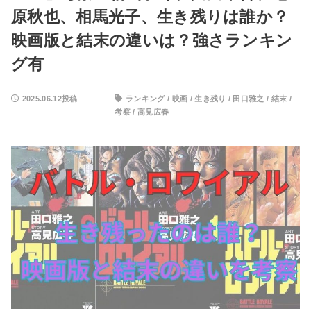
原秋也、相馬光子、生き残りは誰か？
映画版と結末の違いは？強さランキン
グ有
2025.06.12投稿
ランキング
/
映画
/
生き残り
/
田口雅之
/
結末
/
考察
/
高見広春