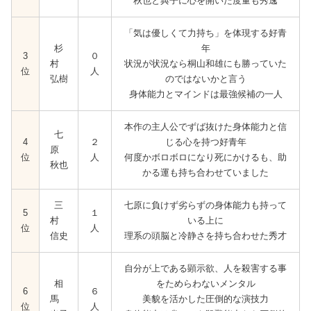
秋也と典子に心を開いた度量も秀逸
「気は優しくて力持ち」を体現する好青
杉
年
3
０
村
状況が状況なら桐山和雄にも勝っていた
位
人
弘樹
のではないかと言う
身体能力とマインドは最強候補の一人
本作の主人公でずば抜けた身体能力と信
七
4
２
じる心を持つ好青年
原
位
人
何度かボロボロになり死にかけるも、助
秋也
かる運も持ち合わせていました
三
七原に負けず劣らずの身体能力も持って
5
１
村
いる上に
位
人
信史
理系の頭脳と冷静さを持ち合わせた秀才
自分が上である顕示欲、人を殺害する事
相
をためらわないメンタル
6
６
馬
美貌を活かした圧倒的な演技力
位
人