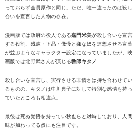
っておらず全員原作と同じ。ただ、唯一違ったのは殺し
合いを宣言した人物の存在。
漫画版では政府の役人である
嘉門米美
が殺し合いを宣言
する役割。残虐・下品・傲慢と嫌な奴を連想させる言葉
が並ぶようなキャラクター設定になっていましたが、映
画版では北野武さんが演じる
教師キタノ
殺し合いを宣言し、実行させる非情さは持ち合わせてい
るものの、キタノは中川典子に対して特別な感情を持っ
ていたところも相違点。
最後は死ぬ覚悟を持ってい秋也らと対峙しており、人間
味が加わってる点にも注目です。