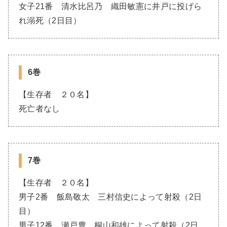
女子21番 清水比呂乃 織田敏憲に井戸に投げら
れ溺死（2日目）
6巻
【生存者 ２０名】
死亡者なし
7巻
【生存者 ２０名】
男子2番 飯島敬太 三村信史によって射殺（2日
目）
男子12番 瀬戸豊 桐山和雄によって射殺（2日