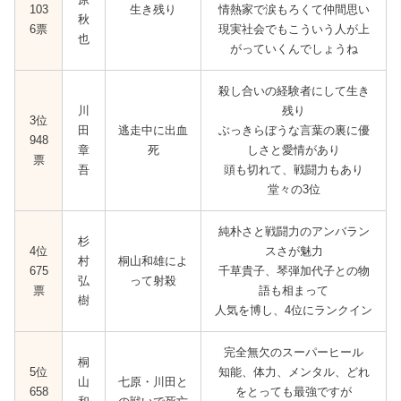
103
生き残り
情熱家で涙もろくて仲間思い
秋
6票
現実社会でもこういう人が上
也
がっていくんでしょうね
殺し合いの経験者にして生き
川
残り
3位
田
逃走中に出血
ぶっきらぼうな言葉の裏に優
948
章
死
しさと愛情があり
票
吾
頭も切れて、戦闘力もあり
堂々の3位
純朴さと戦闘力のアンバラン
杉
4位
スさが魅力
村
桐山和雄によ
675
千草貴子、琴弾加代子との物
弘
って射殺
票
語も相まって
樹
人気を博し、4位にランクイン
完全無欠のスーパーヒール
桐
5位
知能、体力、メンタル、どれ
山
七原・川田と
658
をとっても最強ですが