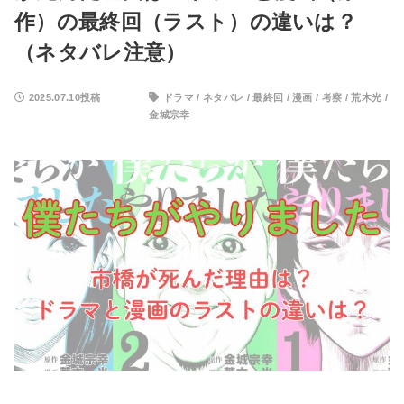
作）の最終回（ラスト）の違いは？
（ネタバレ注意）
2025.07.10投稿
ドラマ
/
ネタバレ
/
最終回
/
漫画
/
考察
/
荒木光
/
金城宗幸