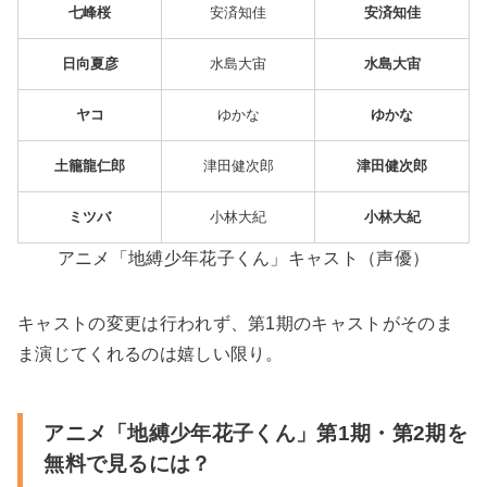
七峰桜
安済知佳
安済知佳
日向夏彦
水島大宙
水島大宙
ヤコ
ゆかな
ゆかな
土籠龍仁郎
津田健次郎
津田健次郎
ミツバ
小林大紀
小林大紀
アニメ「地縛少年花子くん」キャスト（声優）
キャストの変更は行われず、第1期のキャストがそのま
ま演じてくれるのは嬉しい限り。
アニメ「地縛少年花子くん」第1期・第2期を
無料で見るには？