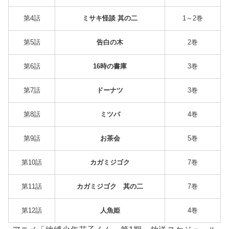
第4話
ミサキ怪談 其の二
1～2巻
第5話
告白の木
2巻
第6話
16時の書庫
3巻
第7話
ドーナツ
3巻
第8話
ミツバ
4巻
第9話
お茶会
5巻
第10話
カガミジゴク
7巻
第11話
カガミジゴク 其の二
7巻
第12話
人魚姫
4巻