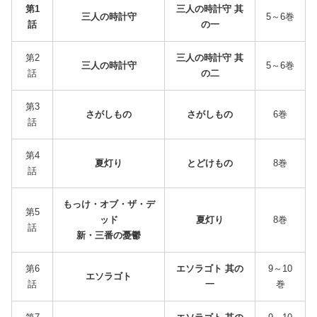
第1
三人の時計守 其
三人の時計守
5～6巻
話
の一
第2
三人の時計守 其
三人の時計守
5～6巻
話
の二
第3
さがしもの
さがしもの
6巻
話
第4
夏灯り
とどけもの
8巻
話
もっけ・オブ・ザ・デ
第5
ッド
夏灯り
8巻
話
新・三番の憂鬱
第6
エソラゴト 其の
9～10
エソラゴト
話
一
巻