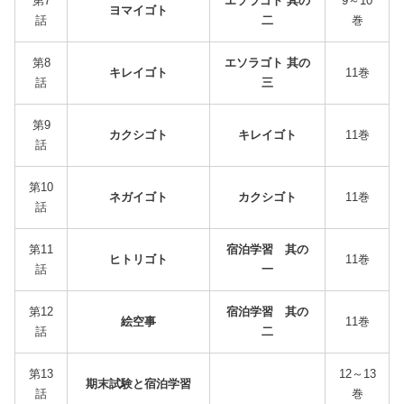
第7
エソラゴト 其の
9～10
ヨマイゴト
話
二
巻
第8
エソラゴト 其の
キレイゴト
11巻
話
三
第9
カクシゴト
キレイゴト
11巻
話
第10
ネガイゴト
カクシゴト
11巻
話
第11
宿泊学習 其の
ヒトリゴト
11巻
話
一
第12
宿泊学習 其の
絵空事
11巻
話
二
第13
12～13
期末試験と宿泊学習
話
巻