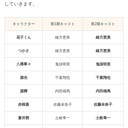
していきます。
キャラクター
第1期キャスト
第2期キャスト
花子くん
緒方恵美
緒方恵美
つかさ
緒方恵美
緒方恵美
八尋寧々
鬼頭明里
鬼頭明里
源光
千葉翔也
千葉翔也
源輝
内田雄馬
内田雄馬
赤根葵
佐藤未奈子
佐藤未奈子
蒼井茜
土岐隼一
土岐隼一