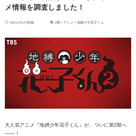
メ情報を調査しました！
2025.08.20投稿
2期
/
アニメ
/
地縛少年花子くん
大人気アニメ『地縛少年花子くん』が、ついに第2期へ
――！