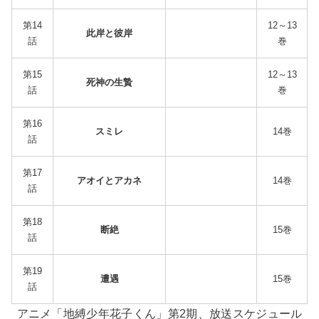
第14
12～13
此岸と彼岸
話
巻
第15
12～13
死神の生贄
話
巻
第16
スミレ
14巻
話
第17
アオイとアカネ
14巻
話
第18
断絶
15巻
話
第19
遭遇
15巻
話
アニメ「地縛少年花子くん」第2期、放送スケジュール