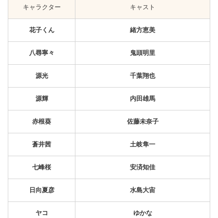
キャラクター
キャスト
花子くん
緒方恵美
八尋寧々
鬼頭明里
源光
千葉翔也
源輝
内田雄馬
赤根葵
佐藤未奈子
蒼井茜
土岐隼一
七峰桜
安済知佳
日向夏彦
水島大宙
ヤコ
ゆかな