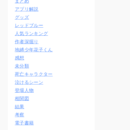
まとめ
アプリ解説
グッズ
レッドブルー
人気ランキング
作者深掘り
地縛少年花子くん
感想
未分類
死亡キャラクター
泣けるシーン
登場人物
相関図
結果
考察
電子書籍