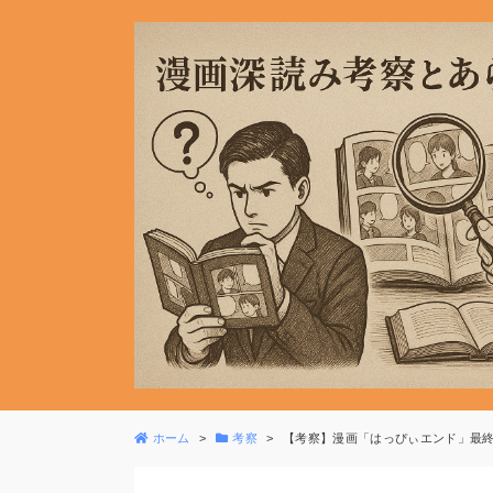
ホーム
考察
【考察】漫画「はっぴぃエンド」最