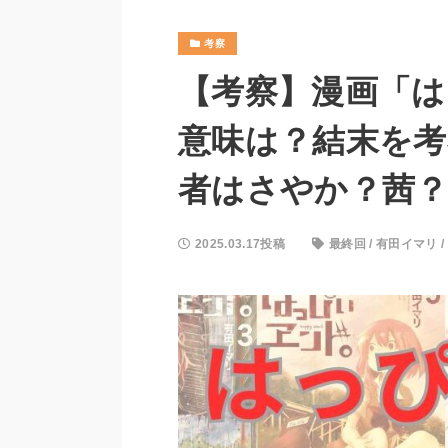
考察
【考察】漫画「は
意味は？結末を考
者はさやか？茜
2025.03.17投稿
最終回
/
有田イマリ
/