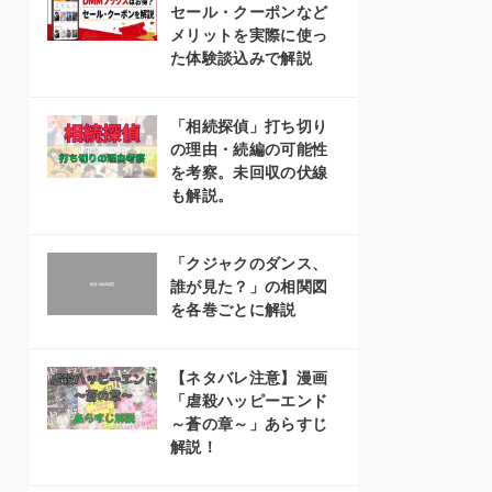
セール・クーポンなど
メリットを実際に使っ
た体験談込みで解説
「相続探偵」打ち切り
の理由・続編の可能性
を考察。未回収の伏線
も解説。
「クジャクのダンス、
誰が見た？」の相関図
を各巻ごとに解説
【ネタバレ注意】漫画
「虐殺ハッピーエンド
～蒼の章～」あらすじ
解説！