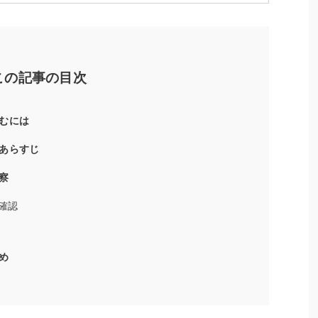
この記事の目次
むには
あらすじ
察
確認
め