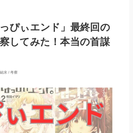
っぴぃエンド」最終回の
察してみた！本当の首謀
？
結末
/
考察