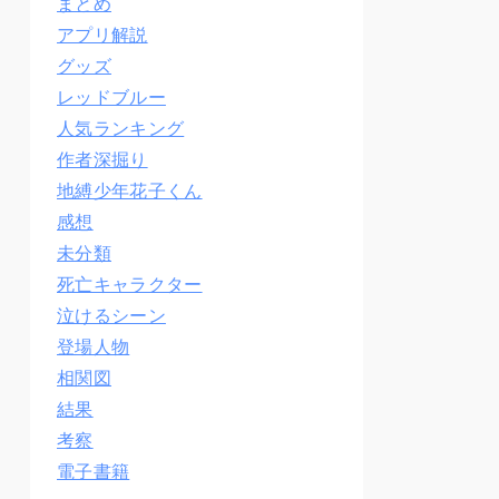
まとめ
アプリ解説
グッズ
レッドブルー
人気ランキング
作者深掘り
地縛少年花子くん
感想
未分類
死亡キャラクター
泣けるシーン
登場人物
相関図
結果
考察
電子書籍