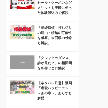
セール・クーポンなど
メリットを実際に使っ
た体験談込みで解説
「相続探偵」打ち切り
の理由・続編の可能性
を考察。未回収の伏線
も解説。
「クジャクのダンス、
誰が見た？」の相関図
を各巻ごとに解説
【ネタバレ注意】漫画
「虐殺ハッピーエンド
～蒼の章～」あらすじ
解説！