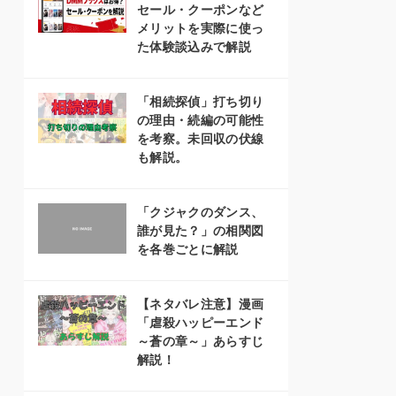
セール・クーポンなど
メリットを実際に使っ
た体験談込みで解説
「相続探偵」打ち切り
の理由・続編の可能性
を考察。未回収の伏線
も解説。
「クジャクのダンス、
誰が見た？」の相関図
を各巻ごとに解説
【ネタバレ注意】漫画
「虐殺ハッピーエンド
～蒼の章～」あらすじ
解説！