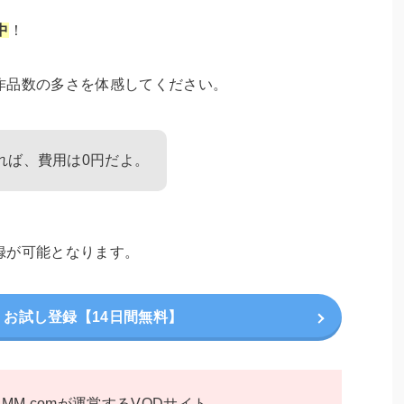
中
！
作品数の多さを体感してください。
れば、費用は0円だよ。
録が可能となります。
V」お試し登録【14日間無料】
DMM.comが運営するVODサイト。