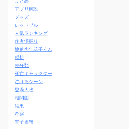
まとめ
アプリ解説
グッズ
レッドブルー
人気ランキング
作者深掘り
地縛少年花子くん
感想
未分類
死亡キャラクター
泣けるシーン
登場人物
相関図
結果
考察
電子書籍