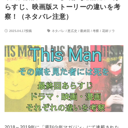
らすじ、映画版ストーリーの違いを考
察！（ネタバレ注意）
2025.04.17投稿
ネタバレ
/
恵広史
/
最終回
/
考察
/
花林ソラ
2018～2019年に「週刊少年マガジン」にて連載された