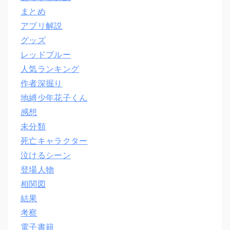
まとめ
アプリ解説
グッズ
レッドブルー
人気ランキング
作者深掘り
地縛少年花子くん
感想
未分類
死亡キャラクター
泣けるシーン
登場人物
相関図
結果
考察
電子書籍