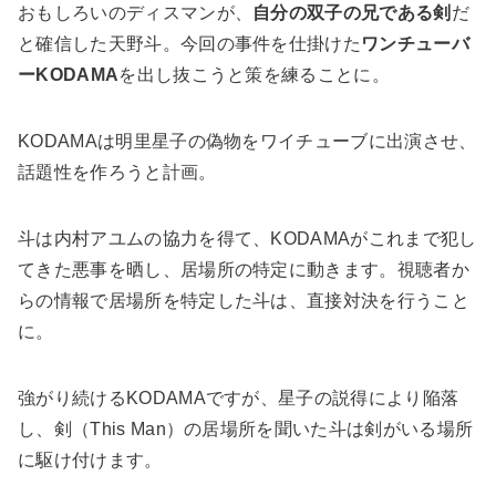
おもしろいのディスマンが、
自分の双子の兄である剣
だ
と確信した天野斗。今回の事件を仕掛けた
ワンチューバ
ーKODAMA
を出し抜こうと策を練ることに。
KODAMAは明里星子の偽物をワイチューブに出演させ、
話題性を作ろうと計画。
斗は内村アユムの協力を得て、KODAMAがこれまで犯し
てきた悪事を晒し、居場所の特定に動きます。視聴者か
らの情報で居場所を特定した斗は、直接対決を行うこと
に。
強がり続けるKODAMAですが、星子の説得により陥落
し、剣（This Man）の居場所を聞いた斗は剣がいる場所
に駆け付けます。