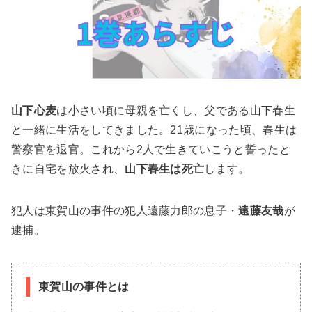
山下心麦
は小さい頃に母親を亡くし、父である山下春生
と一緒に生活をしてきました。21歳になった頃、春生は
警察官を退官。これから2人で生きていこうと誓ったと
きに自宅を放火され、
山下春生は死亡
します。
犯人は東賀山の事件の犯人遠藤力郎の息子・
遠藤友哉
が
逮捕。
東賀山の事件とは