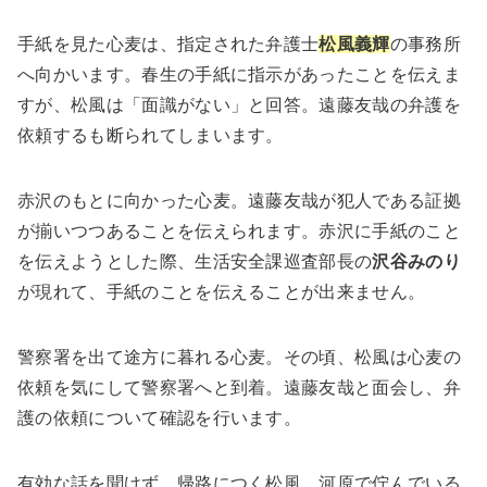
手紙を見た心麦は、指定された弁護士
松風義輝
の事務所
へ向かいます。春生の手紙に指示があったことを伝えま
すが、松風は「面識がない」と回答。遠藤友哉の弁護を
依頼するも断られてしまいます。
赤沢のもとに向かった心麦。遠藤友哉が犯人である証拠
が揃いつつあることを伝えられます。赤沢に手紙のこと
を伝えようとした際、生活安全課巡査部長の
沢谷みのり
が現れて、手紙のことを伝えることが出来ません。
警察署を出て途方に暮れる心麦。その頃、松風は心麦の
依頼を気にして警察署へと到着。遠藤友哉と面会し、弁
護の依頼について確認を行います。
有効な話を聞けず、帰路につく松風。河原で佇んでいる