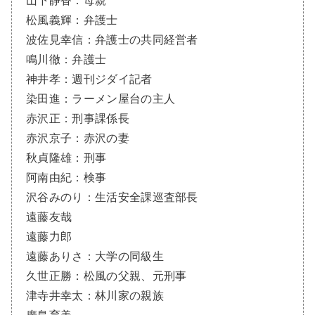
山下静香：母親
松風義輝：弁護士
波佐見幸信：弁護士の共同経営者
鳴川徹：弁護士
神井孝：週刊ジダイ記者
染田進：ラーメン屋台の主人
赤沢正：刑事課係長
赤沢京子：赤沢の妻
秋貞隆雄：刑事
阿南由紀：検事
沢谷みのり：生活安全課巡査部長
遠藤友哉
遠藤力郎
遠藤ありさ：大学の同級生
久世正勝：松風の父親、元刑事
津寺井幸太：林川家の親族