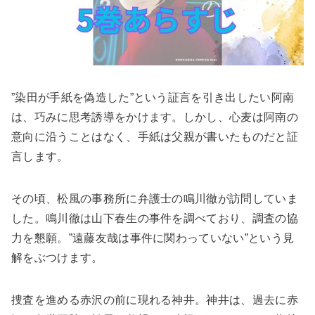
”染田が手紙を偽造した”という証言を引き出したい阿南
は、巧みに思考誘導をかけます。しかし、心麦は阿南の
意向に沿うことはなく、手紙は父親が書いたものだと証
言します。
その頃、松風の事務所に弁護士の鳴川徹が訪問していま
した。鳴川徹は山下春生の事件を調べており、調査の協
力を懇願。”遠藤友哉は事件に関わっていない”という見
解をぶつけます。
捜査を進める赤沢の前に現れる神井。神井は、過去に赤