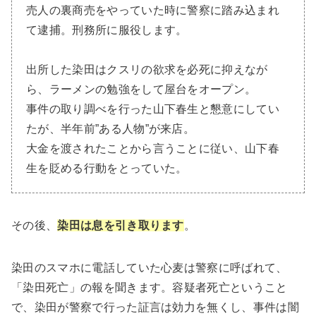
売人の裏商売をやっていた時に警察に踏み込まれ
て逮捕。刑務所に服役します。
出所した染田はクスリの欲求を必死に抑えなが
ら、ラーメンの勉強をして屋台をオープン。
事件の取り調べを行った山下春生と懇意にしてい
たが、半年前”ある人物”が来店。
大金を渡されたことから言うことに従い、山下春
生を貶める行動をとっていた。
その後、
染田は息を引き取ります
。
染田のスマホに電話していた心麦は警察に呼ばれて、
「染田死亡」の報を聞きます。容疑者死亡ということ
で、染田が警察で行った証言は効力を無くし、事件は闇