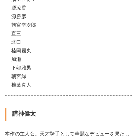
源涼香
源勝彦
朝宮幸次郎
直三
北口
楠岡國央
加瀬
下郷雅男
朝宮緑
椎葉真人
講神健太
本作の主人公。天才騎手として華麗なデビューを果たし