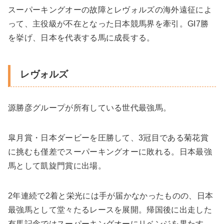
スーパーキングオーの故障とレヴォルズの海外遠征によ
って、主役級が不在となった日本競馬界を牽引。GI7勝
を挙げ、日本を代表する馬に成長する。
レヴォルズ
源勝彦グループが所有している世代最強馬。
皐月賞・日本ダービーを圧勝して、3冠目である菊花賞
に挑むも僅差でスーパーキングオーに敗れる。日本最強
馬として凱旋門賞に出場。
2年連続で2着と栄光には手が届かなかったものの、日本
最強馬として堂々たるレースを展開。帰国後に出走した
有馬記念ではスーパーキングオーにリベンジを果たす。